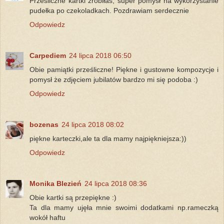
Prześliczne kartki zrobiłaś, super pomysł na wykorzystanie
pudełka po czekoladkach. Pozdrawiam serdecznie
Odpowiedz
Carpediem
24 lipca 2018 06:50
Obie pamiątki prześliczne! Piękne i gustowne kompozycje i
pomysł że zdjęciem jubilatów bardzo mi się podoba :)
Odpowiedz
bozenas
24 lipca 2018 08:02
piękne karteczki,ale ta dla mamy najpiękniejsza:))
Odpowiedz
Monika Blezień
24 lipca 2018 08:36
Obie kartki są przepiękne :)
Ta dla mamy ujęła mnie swoimi dodatkami np.rameczką
wokół haftu