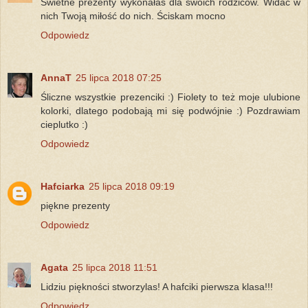
Świetne prezenty wykonałaś dla swoich rodziców. Widać w
nich Twoją miłość do nich. Ściskam mocno
Odpowiedz
AnnaT
25 lipca 2018 07:25
Śliczne wszystkie prezenciki :) Fiolety to też moje ulubione
kolorki, dlatego podobają mi się podwójnie :) Pozdrawiam
cieplutko :)
Odpowiedz
Hafciarka
25 lipca 2018 09:19
piękne prezenty
Odpowiedz
Agata
25 lipca 2018 11:51
Lidziu piękności stworzylas! A hafciki pierwsza klasa!!!
Odpowiedz